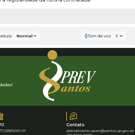
 MÍDIAS
eitura:
Tom de voz:
dades!
PJ
Contato
17.299/0001-01
atendimento.iprev@santos.sp.gov.br