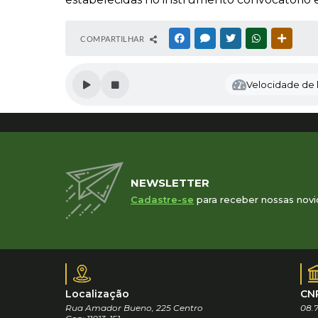
COMPARTILHAR
FACEBOOK
MESSENGER
TWITTER
WHATSAPP
OUTRAS
Velocidade de l
NEWSLETTER
Cadastre-se
para receber nossas novi
Localização
CN
Rua Amador Bueno, 225 Centro
08.7