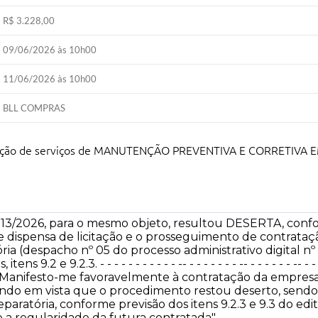
R$ 3.228,00
09/06/2026 às 10h00
11/06/2026 às 10h00
BLL COMPRAS
restação de serviços de MANUTENÇÃO PREVENTIVA E CORRETI
013/2026, para o mesmo objeto, resultou DESERTA, conf
e dispensa de licitação e o prosseguimento de contrata
ia (despacho nº 05 do processo administrativo digital nº
.2 e 9.2.3. - - - - - - - - - - - -- - - - - - - - -- - - - - - - -- 
nifesto-me favoravelmente à contratação da empre
endo em vista que o procedimento restou deserto, sendo
aratória, conforme previsão dos itens 9.2.3 e 9.3 do edi
 a regularidade da futura contratada".