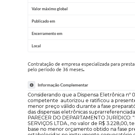
Valor máximo global
Publicado em
Encerramento em
Local
Contratação de empresa especializada para p
pelo período de 36 meses
.
Informação Complementar
Considerando que a Dispensa Eletrônica nº 
competente autorizou e ratificou a present
menor preço válido durante a fase preparatór
das dispensas eletrônicas suprarreferenciadas, itens 9
PARECER DO DEPARTAMENTO JURÍDICO: "Ma
SERVIÇOS LTDA., no valor de R$ 3.228,00, t
base no menor orçamento obtido na fase prep
estabelecidas no instrumento convocatório e