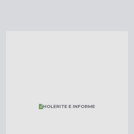
Investimentos
Educação Previdenciária
Relatórios
HOLERITE E INFORME