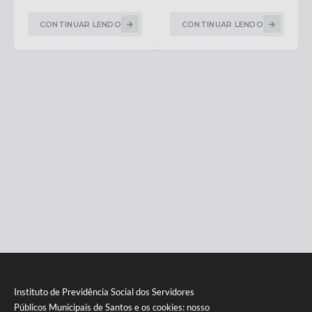
música e transporte
para voluntárias
gratuito
CONTINUAR LENDO
CONTINUAR LENDO
Instituto de Previdência Social dos Servidores
Públicos Municipais de Santos e os cookies: nosso