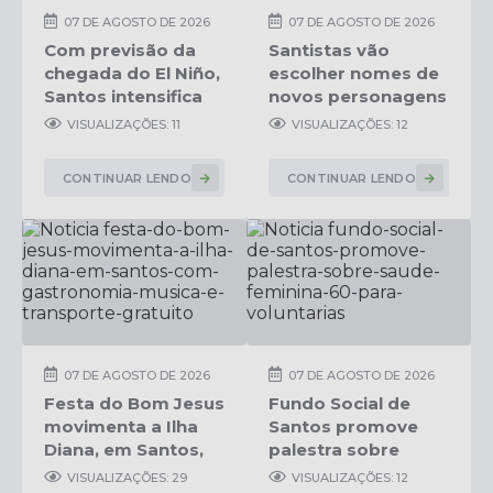
07 DE AGOSTO DE 2026
07 DE AGOSTO DE 2026
Com previsão da
Santistas vão
chegada do El Niño,
escolher nomes de
Santos intensifica
novos personagens
trabalho de
do Aquário
VISUALIZAÇÕES: 11
VISUALIZAÇÕES: 12
enfrentamento às
mudanças
CONTINUAR LENDO
CONTINUAR LENDO
climáticas
07 DE AGOSTO DE 2026
07 DE AGOSTO DE 2026
Festa do Bom Jesus
Fundo Social de
movimenta a Ilha
Santos promove
Diana, em Santos,
palestra sobre
com gastronomia,
saúde feminina 60+
VISUALIZAÇÕES: 29
VISUALIZAÇÕES: 12