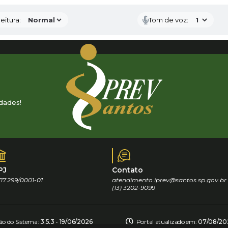
eitura:
Tom de voz:
dades!
PJ
Contato
17.299/0001-01
atendimento.iprev@santos.sp.gov.br
(13) 3202-9099
ão do Sistema:
3.5.3 - 19/06/2026
Portal atualizado em:
07/08/202