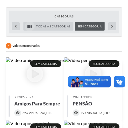
Investimentos
CATEGORIAS
Educação Previdenciária
TODAS AS CATEGORIAS
SEM CATEGORIA
Relatórios
vídeos encontrados
4
SEM CATEGORIA
SEM CATEGORIA
29/02/2024
23/01/2024
Amigos Para Sempre
PENSÃO
626 VISUALIZAÇÕES
994 VISUALIZAÇÕES
SEM CATEGORIA
SEM CATEGORIA