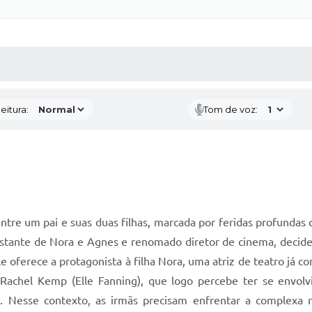
 MÍDIAS
RECEBA NOTÍCIAS
eitura:
Tom de voz:
entre um pai e suas duas filhas, marcada por feridas profundas
i distante de Nora e Agnes e renomado diretor de cinema, decid
le oferece a protagonista à filha Nora, uma atriz de teatro já c
Rachel Kemp (Elle Fanning), que logo percebe ter se envol
. Nesse contexto, as irmãs precisam enfrentar a complexa 