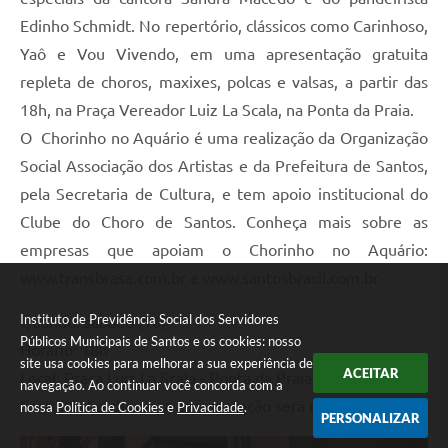
Edinho Schmidt. No repertório, clássicos como Carinhoso,
Yaô e Vou Vivendo, em uma apresentação gratuita
repleta de choros, maxixes, polcas e valsas, a partir das
18h, na Praça Vereador Luiz La Scala, na Ponta da Praia.
O Chorinho no Aquário é uma realização da Organização
Social Associação dos Artistas e da Prefeitura de Santos,
pela Secretaria de Cultura, e tem apoio institucional do
Clube do Choro de Santos. Conheça mais sobre as
empresas que apoiam o Chorinho no Aquário:
www.transbrasa.com.br e www.santosbrasil.com.br
Instituto de Previdência Social dos Servidores
Quando: sábado (16)
Públicos Municipais de Santos e os cookies: nosso
Horário: 18h
site usa cookies para melhorar a sua experiência de
ACEITAR
Local: Praça Luiz La Scala - Ponta da Praia
navegação. Ao continuar você concorda com a
Gratuito. Se chover, a apresentação será cancelada
nossa
Política de Cookies
e
Privacidade
.
PERSONALIZAR