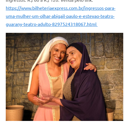
Ingressos: R$ 60 a R$ 120. Venda pelo link:
https://www.bilheteriaexpress.com.br/ingressos-para-
uma-mulher-um-olhar-abigail-paulo-e-estevao-teatro-
guarany-teatro-adulto-8297524318067.html