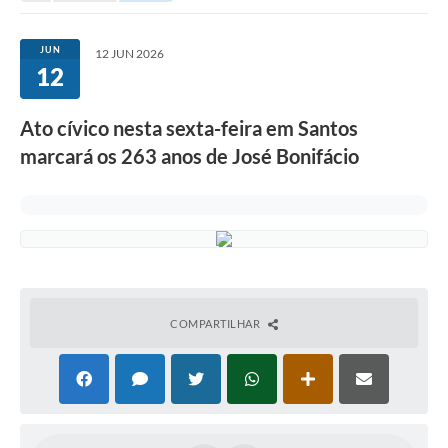
Investimentos
JUN
12 JUN 2026
12
Educação Previdenciária
Relatórios
Ato cívico nesta sexta-feira em Santos
marcará os 263 anos de José Bonifácio
COMPARTILHAR