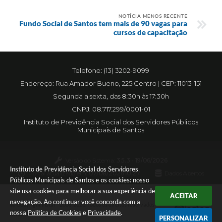
NOTÍCIA MENOS RECENTE
Fundo Social de Santos tem mais de 90 vagas para
cursos de capacitação
Telefone: (13) 3202-9099
Endereço: Rua Amador Bueno, 225 Centro | CEP: 11013-151
Segunda a sexta, das 8:30h às 17:30h
CNPJ: 08.717.299/0001-01
Instituto de Previdência Social dos Servidores Públicos
Municipais de Santos
Versão do Sistema:
3.5.3 - 19/06/2026
Instituto de Previdência Social dos Servidores
Portal atualizado em:
07/08/2026 10:27
Dados Abertos
Públicos Municipais de Santos e os cookies: nosso
site usa cookies para melhorar a sua experiência de
ACEITAR
navegação. Ao continuar você concorda com a
Copyright Instar - 2006-2026. Todos os direitos reservados -
nossa
Política de Cookies
e
Privacidade
.
Instar Tecnologia
PERSONALIZAR