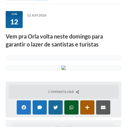
Investimentos
JUN
12 JUN 2026
12
Educação Previdenciária
Relatórios
Vem pra Orla volta neste domingo para
garantir o lazer de santistas e turistas
COMPARTILHAR