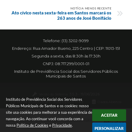
NOTÍCIA MENOS RECENTE
Ato cívico nesta sexta-feira em Santos marcará os
263 anos de José Bonifácio
Telefone: (13) 3202-9099
Endereço: Rua Amador Bueno, 225 Centro | CEP: 11013-151
Segunda a sexta, das 8:30h às 17:30h
CNPJ: 08.717.299/0001-01
Instituto de Previdência Social dos Servidores Públicos
Municipais de Santos
Versão do Sistema:
3.5.3 - 19/06/2026
Instituto de Previdência Social dos Servidores
Portal atualizado em:
30/07/2026 17:49
Dados Abertos
Públicos Municipais de Santos e os cookies: nosso
site usa cookies para melhorar a sua experiência de
ACEITAR
navegação. Ao continuar você concorda com a
Copyright Instar - 2006-2026. Todos os direitos reservados -
nossa
Política de Cookies
e
Privacidade
.
Instar Tecnologia
PERSONALIZAR