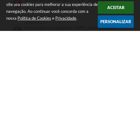
Transparência e Legislação | APR – Autorização de
site usa cookies para melhorar a sua experiência de
Aplicação e Resgate | APR – Autorização de Aplicação
ACEITAR
e Resgate 2016 - Abril 2016
navegação. Ao continuar você concorda com a
nossa
Política de Cookies
e
Privacidade
.
PERSONALIZAR
31/03/2016
Transparência e Legislação | APR – Autorização de
Aplicação e Resgate | APR – Autorização de Aplicação
e Resgate 2016 - Março 2016
29/02/2016
Transparência e Legislação | APR – Autorização de
Aplicação e Resgate | APR – Autorização de Aplicação
e Resgate 2016 - Fevereiro 2016
29/01/2016
Transparência e Legislação | APR – Autorização de
Telefone: (13) 3202-9099
Aplicação e Resgate | APR – Autorização de Aplicação
Endereço: Rua Amador Bueno, 225 Centro | CEP: 11013-151
e Resgate 2016 - Janeiro 2016
Segunda a sexta, das 8:30h às 17:30h
CNPJ: 08.717.299/0001-01
Instituto de Previdência Social dos Servidores Públicos
Municipais de Santos