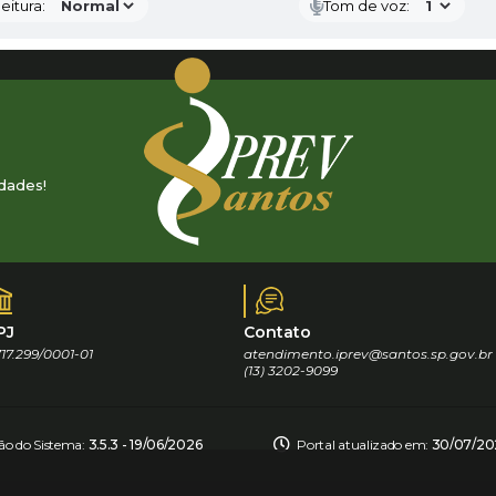
eitura:
Tom de voz:
dades!
PJ
Contato
17.299/0001-01
atendimento.iprev@santos.sp.gov.br
(13) 3202-9099
ão do Sistema:
3.5.3 - 19/06/2026
Portal atualizado em:
30/07/202