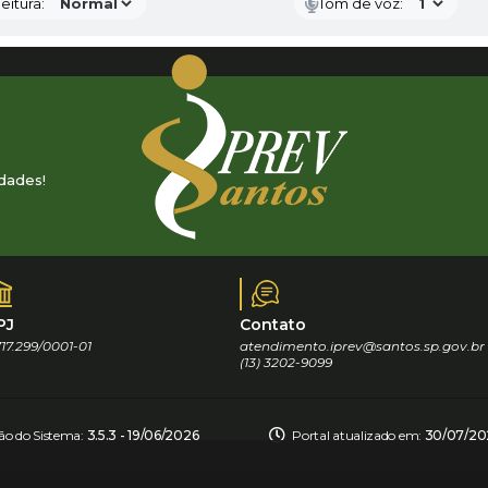
eitura:
Tom de voz:
dades!
PJ
Contato
17.299/0001-01
atendimento.iprev@santos.sp.gov.br
(13) 3202-9099
ão do Sistema:
3.5.3 - 19/06/2026
Portal atualizado em:
30/07/202