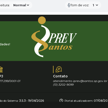
eitura:
Tom de voz:
dades!
PJ
Contato
17.299/0001-01
atendimento.iprev@santos.sp.gov.br
(13) 3202-9099
ão do Sistema:
3.5.3 - 19/06/2026
Portal atualizado em:
07/08/202