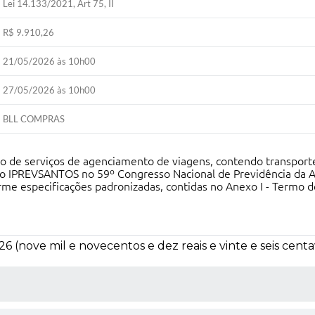
Lei 14.133/2021, Art 75, II
R$ 9.910,26
21/05/2026 às 10h00
27/05/2026 às 10h00
BLL COMPRAS
ão de serviços de agenciamento de viagens, contendo transpor
ão do IPREVSANTOS no 59º Congresso Nacional de Previdência da
rme especificações padronizadas, contidas no Anexo I - Termo d
26 (nove mil e novecentos e dez reais e vinte e seis centa
 MÍDIAS