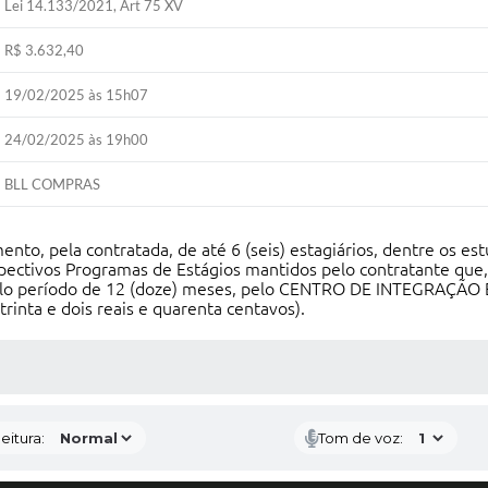
Lei 14.133/2021, Art 75 XV
R$ 3.632,40
19/02/2025 às 15h07
24/02/2025 às 19h00
BLL COMPRAS
to, pela contratada, de até 6 (seis) estagiários, dentre os es
ectivos Programas de Estágios mantidos pelo contratante que, 
, pelo período de 12 (doze) meses, pelo CENTRO DE INTEGRAÇ
trinta e dois reais e quarenta centavos).
 MÍDIAS
eitura:
Tom de voz: