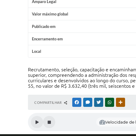
Amparo Legal
Valor máximo global
Publicado em
Encerramento em
Local
Recrutamento, seleção, capacitação e encaminhamen
superior, compreendendo a administração dos resp
curriculares e desenvolvidos ao longo do curso
55, no valor de R$ 3.632,40 (três mil, seiscentos e 
COMPARTILHAR
FACEBOOK
MESSENGER
TWITTER
WHATSAPP
OUTRAS
Velocidade de l