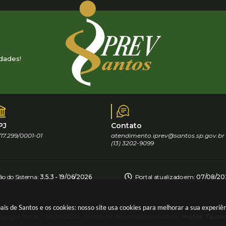
dades!
PJ
Contato
17.299/0001-01
atendimento.iprev@santos.sp.gov.br
(13) 3202-9099
ão do Sistema:
3.5.3 - 19/06/2026
Portal atualizado em:
07/08/202
pais de Santos e os cookies: nosso site usa cookies para melhorar a sua experi
yright Instar - 2006-2026. Todos os direitos reservados -
Instar Tecn