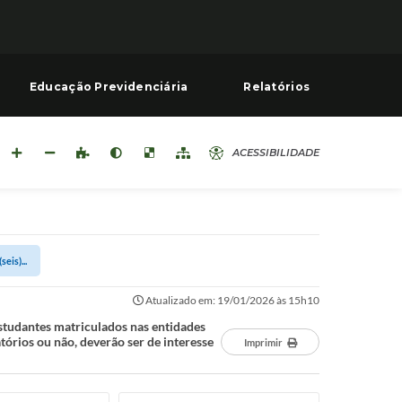
Educação Previdenciária
Relatórios
ACESSIBILIDADE
eis)...
Atualizado em: 19/01/2026 às 15h10
estudantes matriculados nas entidades
órios ou não, deverão ser de interesse
Imprimir