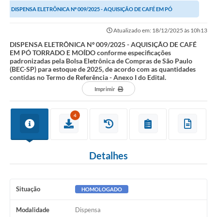
DISPENSA ELETRÔNICA Nº 009/2025 - AQUISIÇÃO DE CAFÉ EM PÓ
Investimentos
TORRADO E MOÍDO conforme especificações...
Atualizado em: 18/12/2025 às 10h13
Educação Previdenciária
DISPENSA ELETRÔNICA Nº 009/2025 - AQUISIÇÃO DE CAFÉ
EM PÓ TORRADO E MOÍDO conforme especificações
Relatórios
padronizadas pela Bolsa Eletrônica de Compras de São Paulo
(BEC-SP) para estoque de 2025, de acordo com as quantidades
contidas no Termo de Referência - Anexo I do Edital.
Imprimir
4
Detalhes
Situação
HOMOLOGADO
Modalidade
Dispensa