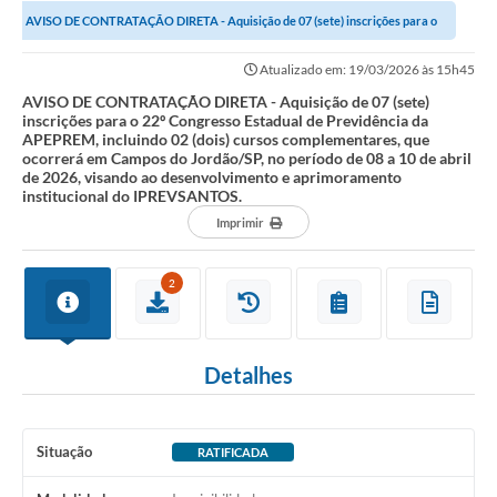
AVISO DE CONTRATAÇÃO DIRETA - Aquisição de 07 (sete) inscrições para o
Investimentos
22º Congresso Estadual de Previdência...
Atualizado em: 19/03/2026 às 15h45
Educação Previdenciária
AVISO DE CONTRATAÇÃO DIRETA - Aquisição de 07 (sete)
inscrições para o 22º Congresso Estadual de Previdência da
Relatórios
APEPREM, incluindo 02 (dois) cursos complementares, que
ocorrerá em Campos do Jordão/SP, no período de 08 a 10 de abril
de 2026, visando ao desenvolvimento e aprimoramento
institucional do IPREVSANTOS.
Imprimir
2
Detalhes
Situação
RATIFICADA