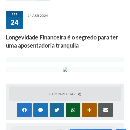
Investimentos
ABR
24 ABR 2024
24
Educação Previdenciária
Relatórios
Longevidade Financeira é o segredo para ter
uma aposentadoria tranquila
COMPARTILHAR