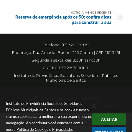
NOTÍCIA MENOS RECENTE
Reserva de emergência após os 50: confira dicas
para construir a sua
Telefone: (13) 3202-9099
Endereço: Rua Amador Bueno, 225 Centro | CEP: 11013-151
Segunda a sexta, das 8:30h às 17:30h
CNPJ: 08.717.299/0001-01
Instituto de Previdência Social dos Servidores Públicos
Municipais de Santos
Versão do Sistema:
3.5.3 - 19/06/2026
Instituto de Previdência Social dos Servidores
Portal atualizado em:
07/08/2026 10:27
Dados Abertos
Públicos Municipais de Santos e os cookies: nosso
site usa cookies para melhorar a sua experiência de
ACEITAR
navegação. Ao continuar você concorda com a
Copyright Instar - 2006-2026. Todos os direitos reservados -
nossa
Política de Cookies
e
Privacidade
.
Instar Tecnologia