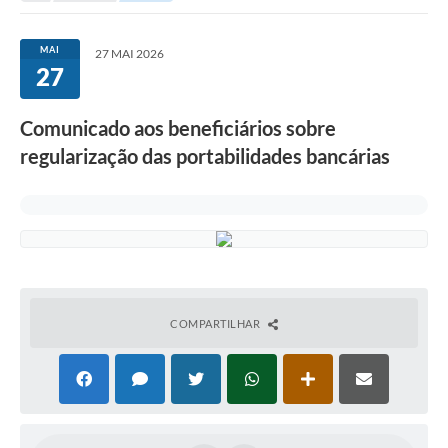
Investimentos
MAI
27 MAI 2026
27
Educação Previdenciária
Relatórios
Comunicado aos beneficiários sobre
regularização das portabilidades bancárias
COMPARTILHAR