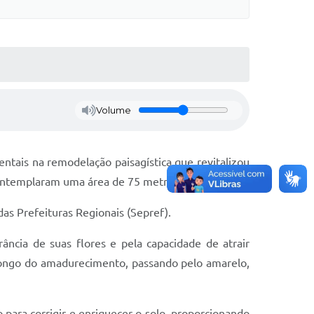
Volume
tais na remodelação paisagística que revitalizou
, contemplaram uma área de 75 metros quadrados.
das Prefeituras Regionais (Sepref).
ncia de suas flores e pela capacidade de atrair
longo do amadurecimento, passando pelo amarelo,
o para corrigir e enriquecer o solo, proporcionando