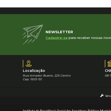
NEWSLETTER
Cadastre-se
para receber nossas novi
Localização
CN
Rua Amador Bueno, 225 Centro
08.7
Cep: 11013-151
Vers
Instituto de Previdência Social dos Servidores Públicos Munici