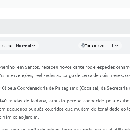
 MÍDIAS
RECEBA NOTÍCIAS
eitura:
Tom de voz:
nino, em Santos, recebeu novos canteiros e espécies ornamen
a. As intervenções, realizadas ao longo de cerca de dois meses
(10) pela Coordenadoria de Paisagismo (Copaisa), da Secretaria 
0 mudas de lantana, arbusto perene conhecido pela exuberâ
formam pequenos buquês coloridos que mudam de tonalidade ao 
dinâmico ao jardim.
s, com aplicação de adubo, terra e calcário, material utilizad