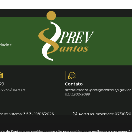
dades!
PJ
Contato
17.299/0001-01
atendimento.iprev@santos.sp.gov.br
(13) 3202-9099
ão do Sistema:
3.5.3 - 19/06/2026
Portal atualizado em:
07/08/202
pais de Santos e os cookies: nosso site usa cookies para melhorar a sua experi