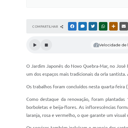
COMPARTILHAR
FACEBOOK
MESSENGER
TWITTER
WHATSAPP
OUTRAS
Velocidade de l
O Jardim Japonês do Novo Quebra-Mar, no José Me
um dos espaços mais tradicionais da orla santist
Os trabalhos foram concluídos nesta quarta-feira 
Como destaque da renovação, foram plantadas 14
borboletas e beija-flores. As inflorescências 
laranja, rosa e vermelho, o que garante um visual 
Os serviços também incluíram o manejo dos canteiro