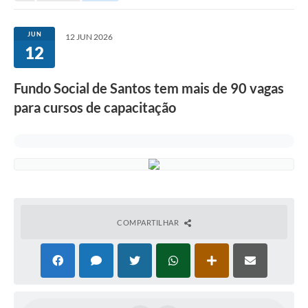
Investimentos
JUN
12 JUN 2026
12
Educação Previdenciária
Relatórios
Fundo Social de Santos tem mais de 90 vagas
para cursos de capacitação
COMPARTILHAR